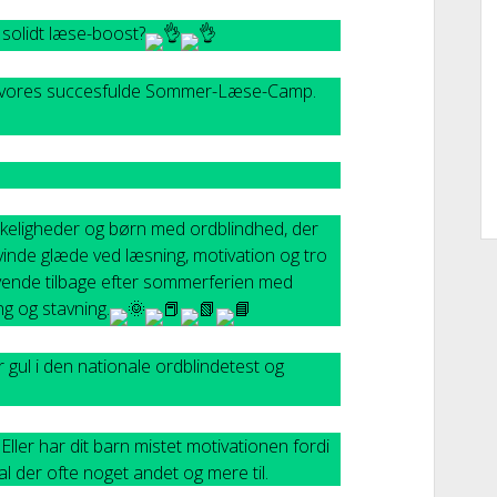
 solidt læse-boost?
ning vores succesfulde Sommer-Læse-Camp.
keligheder og børn med ordblindhed, der
vinde glæde ved læsning, motivation og tro
 vende tilbage efter sommerferien med
g og stavning.
r gul i den nationale ordblindetest og
ller har dit barn mistet motivationen fordi
al der ofte noget andet og mere til.