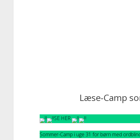
Læse-Camp s
SE HER
Sommer-Camp i uge 31 for børn med ordblin