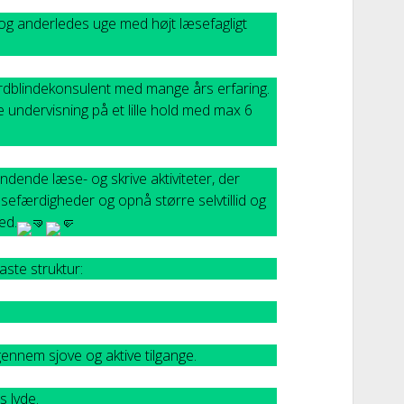
 og anderledes uge med højt læsefagligt
ordblindekonsulent med mange års erfaring.
 undervisning på et lille hold med max 6
dende læse- og skrive aktiviteter, der
æsefærdigheder og opnå større selvtillid og
ed.
ste struktur:
gennem sjove og aktive tilgange.
 lyde.