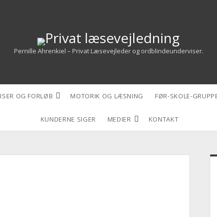
Privat
læsevejledning
Pernille Ahrenkiel – Privat Læsevejleder og ordblindeunderviser.
open
ISER OG FORLØB
MOTORIK OG LÆSNING
FØR-SKOLE-GRUPP
dropdown
menu
open
KUNDERNE SIGER
MEDIER
KONTAKT
dropdown
menu
S