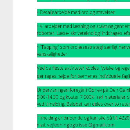
• Detaljearbejde med ord og stavelser.
• Vi arbejder med læsning og stavning genn
robotter. Læse- skriveteknologi inddrages eft
• ”Tapping” som ordlæsestrategi særligt henven
vanskeligheder.
Ved de fleste aktiviteter kobles fysiske og lege
der tages højde for børnenes individuelle fagl
Undervisningen foregår i Gørlev på Den Gamle 
9.00-14.30 og koster 7.500kr inkl. materialer 
ved tilmelding. Beløbet kan deles over to rater
Tilmelding er bindende og kan ske på tlf. 422
mail.
vejledningogtrivsel@gmail.com