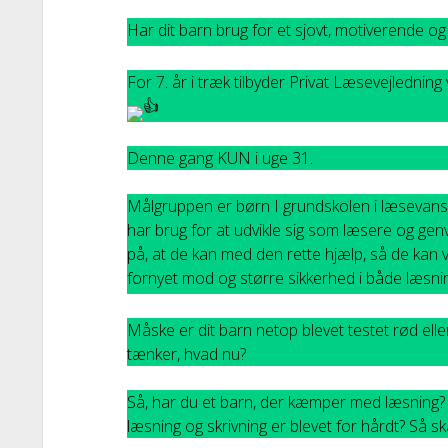
Har dit barn brug for et sjovt, motiverende og
For 7. år i træk tilbyder Privat Læsevejled
Denne gang KUN i uge 31.
Målgruppen er børn I grundskolen i læsevans
har brug for at udvikle sig som læsere og gen
på, at de kan med den rette hjælp, så de kan
fornyet mod og større sikkerhed i både læsnin
Måske er dit barn netop blevet testet rød elle
tænker, hvad nu?
Så, har du et barn, der kæmper med læsning? E
læsning og skrivning er blevet for hårdt? Så sk