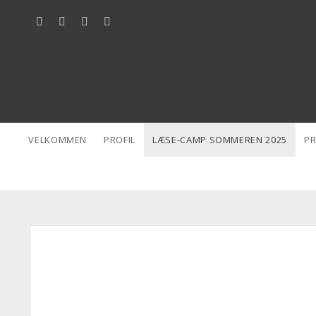
facebook
linkedin
email
phone
VELKOMMEN
PROFIL
LÆSE-CAMP SOMMEREN 2025
PR