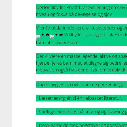
Derfor tilbyder Privat Læsevejledning en sjov
niveau og fokus på bevægelse og sjov.
Vi er to uddannede lærere, læsevejleder og 
Vi tilbyder sjov og hæsblæsende
børn til 2 undervisere.
Der vil være en masse legende, aktive og spæn
hjælper jeres barn med at tilegne sig bedre l
motivation også hvis der er tale om ordblindh
Dagen bygges op over samme genkendelige fa
• Læsetræning én til én i afpasset litteratur.
• Spil/lege med fokus på læsning og stavning 
• Detaljearbejde med bogstaver og bogstavers