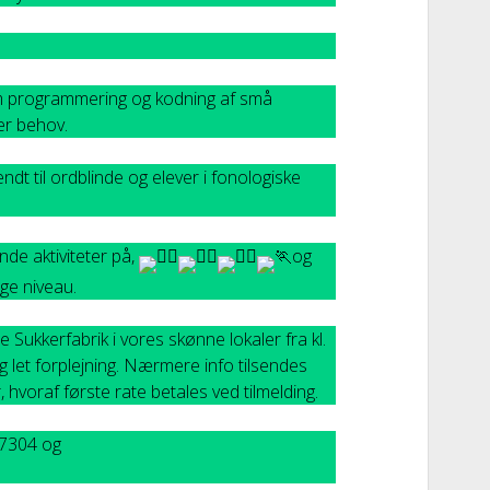
em programmering og kodning af små
er behov.
dt til ordblinde og elever i fonologiske
nde aktiviteter på,
og
ige niveau.
Sukkerfabrik i vores skønne lokaler fra kl.
og let forplejning. Nærmere info tilsendes
, hvoraf første rate betales ved tilmelding.
07304 og