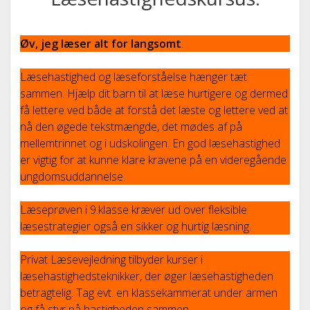
LÆSEHASTIGHEDSKURSUS.
MEDIER
open
dropdown
Øv, jeg læser alt for langsomt
.
ARTIKEL PÅ TV-KALUNDBORG
ENGELSK OG TYSK.
KONTAKT
menu
ARTIKEL I SJÆLLANDSKE MEDIER
Læsehastighed og læseforståelse hænger tæt
sammen. Hjælp dit barn til at læse hurtigere og dermed
INTERVIEW I DR P4
få lettere ved både at forstå det læste og lettere ved at
ARTIKEL I DR.
nå den øgede tekstmængde, det mødes af på
mellemtrinnet og i udskolingen. En god læsehastighed
ARTIKEL 2 I SJÆLLANDSKE MEDIER
er vigtig for at kunne klare kravene på en videregående
ARTIKEL 3 I SJÆLLANDSKE MEDIER
ungdomsuddannelse.
Læseprøven i 9.klasse kræver ud over fleksible
læsestrategier også en sikker og hurtig læsning.
Privat Læsevejledning tilbyder kurser i
læsehastighedsteknikker, der øger læsehastigheden
betragtelig. Tag evt. en klassekammerat under armen
og få styr på hastigheden sammen.