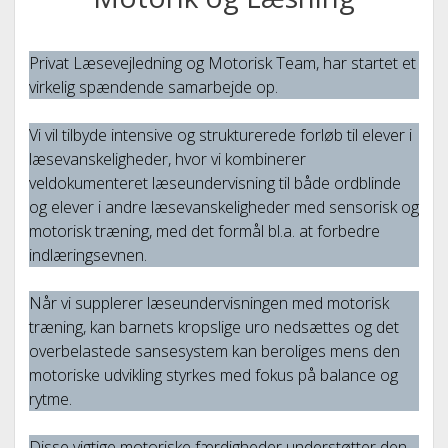
LÆSEHASTIGHEDSKURSUS.
MEDIER
open
dropdown
Privat Læsevejledning og Motorisk Team, har startet et
ARTIKEL PÅ TV-KALUNDBORG
ENGELSK OG TYSK.
KONTAKT
menu
virkelig spændende samarbejde op.
ARTIKEL I SJÆLLANDSKE MEDIER
Vi vil tilbyde intensive og strukturerede forløb til elever i
INTERVIEW I DR P4
læsevanskeligheder, hvor vi kombinerer
ARTIKEL I DR.
veldokumenteret læseundervisning til både ordblinde
og elever i andre læsevanskeligheder med sensorisk og
ARTIKEL 2 I SJÆLLANDSKE MEDIER
motorisk træning, med det formål bl.a. at forbedre
ARTIKEL 3 I SJÆLLANDSKE MEDIER
indlæringsevnen.
Når vi supplerer læseundervisningen med motorisk
træning, kan barnets kropslige uro nedsættes og det
overbelastede sansesystem kan beroliges mens den
motoriske udvikling styrkes med fokus på balance og
rytme.
Disse vigtige motoriske færdigheder understøtter den