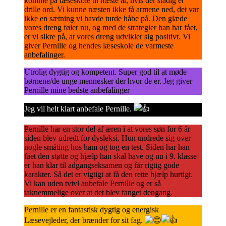
komme på læseskole til næste år, hvis der stadig er
drille ord. Vi kunne næsten ikke få armene ned, det var
ikke en sætning vi havde turde håbe på. Den glæde
vores dreng føler nu, og med de strategier han har fået,
er vi sikre på, at vores dreng udvikler sig positivt. Vi
giver Pernille og hendes læseskole de varmeste
anbefalinger.
Utrolig dygtig og kompetent. Super god til at møde
børnene/de unge mennesker der hvor de er. Jeg giver
Pernille mine bedste anbefalinger
Jeg vil helt klart anbefale Pernille.
Pernille har en stor del af æren i at vores søn for 6 år
siden blev udredt for dysleksi. Hun undrede sig over
nogle småting hos ham og tog en test. Siden har han
fået den støtte og hjælp han skal have og nu i 9. klasse
er han klar til adgangseksamen og får rigtig gode
karakter. Så det er vigtigt at få den rette hjælp hurtigt.
Vi kan uden tvivl anbefale Pernille og er så
taknemmelige over at det blev fanget dengang.
Pernille er en fantastisk dygtig og energisk
Læsevejleder, der brænder for sit fag.