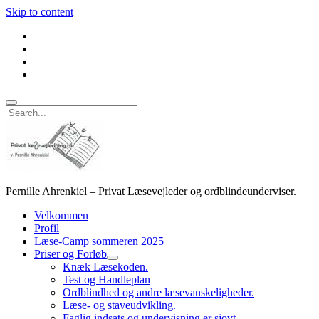
Skip to content
facebook
linkedin
email
phone
Search
Privat
læsevejledning
Pernille Ahrenkiel – Privat Læsevejleder og ordblindeunderviser.
Velkommen
Profil
Læse-Camp sommeren 2025
Priser og Forløb
open
Knæk Læsekoden.
dropdown
Test og Handleplan
menu
Ordblindhed og andre læsevanskeligheder.
Læse- og staveudvikling.
Faglig indsats og undervisning er sjovt.