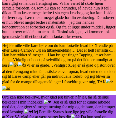
kan rigtig se hendes fremgang nu. Vi har været til skole hjem
samtale forleden, og som du kan se herunder, så havde hun 0 fejl i
diktat. Hun læser meget bedre i sin egen læsebog og har kun 1 side
for hver dag. Lærerne er meget glade for din evaluering. Derudover
er hun blevet meget bedre i matematik – jeg tror hendes
koncentration er forbedret også. Og fra at ligge under middel , ligger
hun nu over middel i matematik. Tusind tak igen, vi kommer nok
igen næste år til et boost af din fantastiske evner.
Hej Pernille ville bare høre om du kan fortælle hvad lix X endte på
efter Læse-Camp?? Og en tilbagemelding… Det er helt fantastisk…
Han har rykket så meget… Han bruger finger Tapping, læser bare
fint… Virkelig et boost på selvtillid og tro på det ikke er umuligt at
læse
Vi er så glade…Venligst XJeg er så glad og stolt over
al den fremgang mine fantastiske elever opnår, hvad enten de melder
sig til Læse-camp eller går på individuelle forløb, og jeg bliver så
glad for de mange tilbagemeldinger I forældre giver mig, TAK
Ord kan ikke beskrive, hvor glad jeg bliver, når jeg får så dejlige
beskeder i min indbakke
. Jeg er så glad for at kunne arbejde
med det, der giver så meget mening for mig og de børn, der kæmper
med læsning
Hej Pernille.Syntes bare lige jeg ville fortælle dig
at X er SÅ glad for at være startet hos dig
.Da hun stod op i