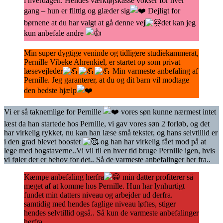
i hverdagen. Hendes værktøjskasse vokser for hver
gang – hun er flittig og glæder sig
Dejligt for
børnene at du har valgt at gå denne vej
det kan jeg
kun anbefale andre
Min super dygtige veninde og tidligere studiekammerat,
Pernille Vibeke Ahrenkiel, er startet op som privat
læsevejleder
Min varmeste anbefaling af
Pernille. Jeg garanterer, at du og dit barn vil modtage
den bedste hjælp
Vi er så taknemlige for Pernille
vores søn kunne nærmest intet
læst da han startede hos Pernille, vi gav vores søn 2 forløb, og det
har virkelig rykket, nu kan han læse små tekster, og hans selvtillid er
i den grad blevet boostet
og han har virkelig fået mod på at
lege med bogstaverne..Vi vil til en hver tid bruge Pernille igen, hvis
vi føler der er behov for det.. Så de varmeste anbefalinger her fra..
Kæmpe anbefaling herfra
min datter profiterer så
meget af at komme hos Pernille. Hun har lynhurtigt
fundet min datters niveau og arbejder ud derfra.
samtidig med hendes faglige niveau løftes, stiger
hendes selvtillid også.. Så kun de varmeste anbefalinger
herfra..