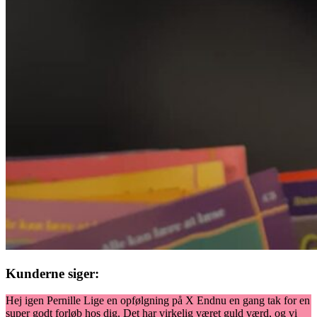
Kunderne siger:
Hej igen Pernille Lige en opfølgning på X Endnu en gang tak for en
super godt forløb hos dig. Det har virkelig været guld værd, og vi