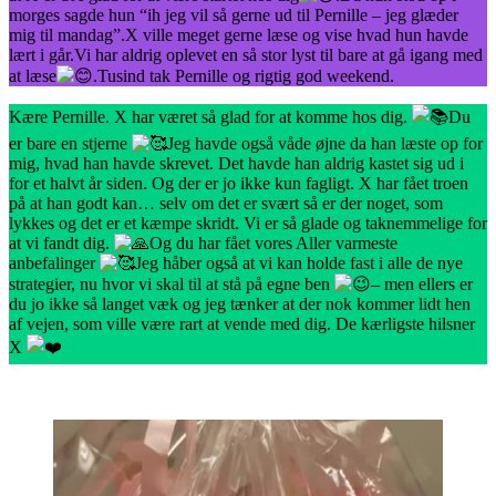
morges sagde hun “ih jeg vil så gerne ud til Pernille – jeg glæder
mig til mandag”.X ville meget gerne læse og vise hvad hun havde
lært i går.Vi har aldrig oplevet en så stor lyst til bare at gå igang med
at læse
.Tusind tak Pernille og rigtig god weekend.
Kære Pernille. X har været så glad for at komme hos dig.
Du
er bare en stjerne
Jeg havde også våde øjne da han læste op for
mig, hvad han havde skrevet. Det havde han aldrig kastet sig ud i
for et halvt år siden. Og der er jo ikke kun fagligt. X har fået troen
på at han godt kan… selv om det er svært så er der noget, som
lykkes og det er et kæmpe skridt. Vi er så glade og taknemmelige for
at vi fandt dig.
Og du har fået vores Aller varmeste
anbefalinger
Jeg håber også at vi kan holde fast i alle de nye
strategier, nu hvor vi skal til at stå på egne ben
– men ellers er
du jo ikke så langet væk og jeg tænker at der nok kommer lidt hen
af vejen, som ville være rart at vende med dig. De kærligste hilsner
X