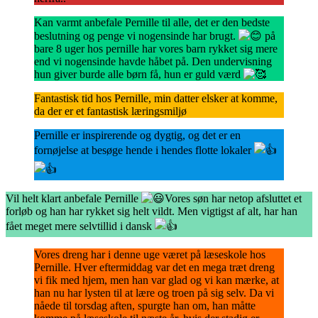
Kan varmt anbefale Pernille til alle, det er den bedste
beslutning og penge vi nogensinde har brugt.
på
bare 8 uger hos pernille har vores barn rykket sig mere
end vi nogensinde havde håbet på. Den undervisning
hun giver burde alle børn få, hun er guld værd
Fantastisk tid hos Pernille, min datter elsker at komme,
da der er et fantastisk læringsmiljø
Pernille er inspirerende og dygtig, og det er en
fornøjelse at besøge hende i hendes flotte lokaler
Vil helt klart anbefale Pernille
Vores søn har netop afsluttet et
forløb og han har rykket sig helt vildt. Men vigtigst af alt, har han
fået meget mere selvtillid i dansk
Vores dreng har i denne uge været på læseskole hos
Pernille. Hver eftermiddag var det en mega træt dreng
vi fik med hjem, men han var glad og vi kan mærke, at
han nu har lysten til at lære og troen på sig selv. Da vi
nåede til torsdag aften, spurgte han om, han måtte