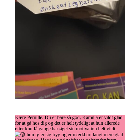
Kære Pernille. Du er bare så god, Kamilla er vildt glad
for at gå hos dig og det er helt tydeligt at hun allerede
efter kun få gange har øget sin motivation helt vildt
hun føler sig tryg og er mærkbart langt mere glad